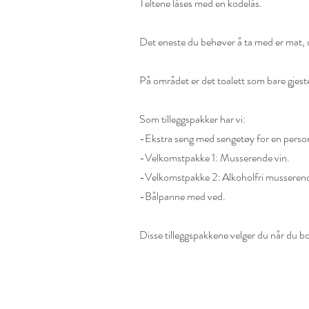
Teltene låses med en kodelås.
Det eneste du behøver å ta med er mat, d
På området er det toalett som bare gjest
Som tilleggspakker har vi:
-Ekstra seng med sengetøy for en perso
-Velkomstpakke 1: Musserende vin.
-Velkomstpakke 2: Alkoholfri musserend
-Bålpanne med ved.
Disse tilleggspakkene velger du når du b