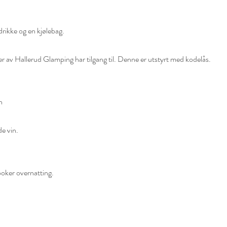
rikke og en kjølebag.
er av Hallerud Glamping har tilgang til. Denne er utstyrt med kodelås.
n
e vin.
ooker overnatting.