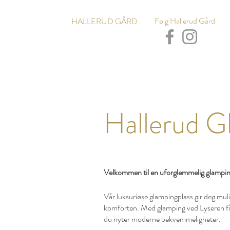
Følg Hallerud Gård
HALLERUD GÅRD
Hallerud G
Velkommen til en uforglemmelig glampin
Vår luksuriøse glampingplass gir deg muli
komforten. Med glamping ved Lyseren får
du nyter moderne bekvemmeligheter.