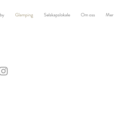
lby
Glamping
Selskapslokale
Om oss
Mer