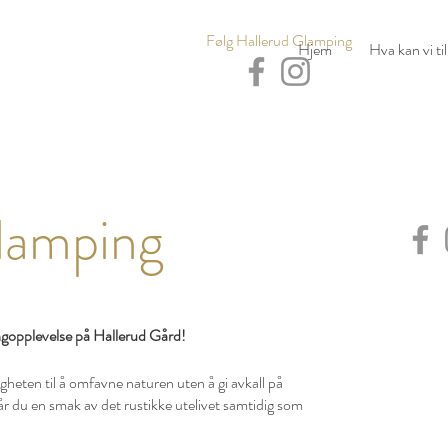
Følg Hallerud Glamping
Hjem
Hva kan vi ti
lamping
gopplevelse på Hallerud Gård!
gheten til å omfavne naturen uten å gi avkall på
 du en smak av det rustikke utelivet samtidig som