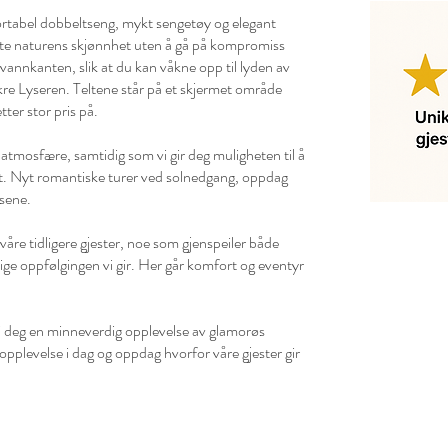
ortabel dobbeltseng, mykt sengetøy og elegant
nyte naturens skjønnhet uten å gå på kompromiss
d vannkanten, slik at du kan våkne opp til lyden av
re Lyseren. Teltene står på et skjermet område
ter stor pris på.
atmosfære, samtidig som vi gir deg muligheten til å
t. Nyt romantiske turer ved solnedgang, oppdag
lsene.
e våre tidligere gjester, noe som gjenspeiler både
lige oppfølgingen vi gir. Her går komfort og eventyr
gi deg en minneverdig opplevelse av glamorøs
pplevelse i dag og oppdag hvorfor våre gjester gir