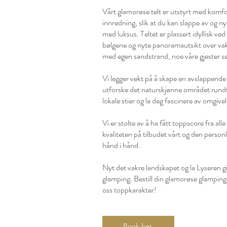
Vårt glamorøse telt er utstyrt med komf
innredning, slik at du kan slappe av og 
med luksus. Teltet er plassert idyllisk ve
bølgene og nyte panoramautsikt over vak
med egen sandstrand, noe våre gjester set
Vi legger vekt på å skape en avslappende 
utforske det naturskjønne området rund
lokale stier og la deg fascinere av omgive
Vi er stolte av å ha fått toppscore fra all
kvaliteten på tilbudet vårt og den person
hånd i hånd.
Nyt det vakre landskapet og la Lyseren 
glamping. Bestill din glamorøse glampingo
oss toppkarakter!
Book her